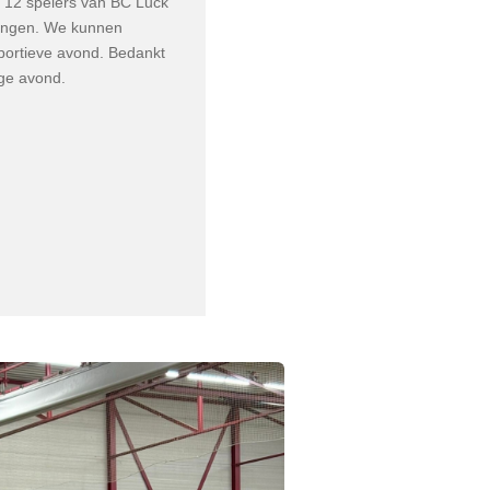
j 12 spelers van BC Luck
angen. We kunnen
sportieve avond. Bedankt
ge avond.